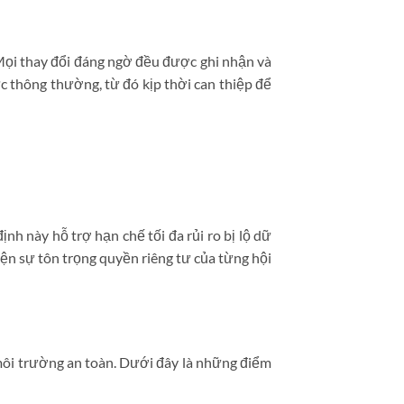
 Mọi thay đổi đáng ngờ đều được ghi nhận và
c thông thường, từ đó kịp thời can thiệp để
nh này hỗ trợ hạn chế tối đa rủi ro bị lộ dữ
iện sự tôn trọng quyền riêng tư của từng hội
môi trường an toàn. Dưới đây là những điểm