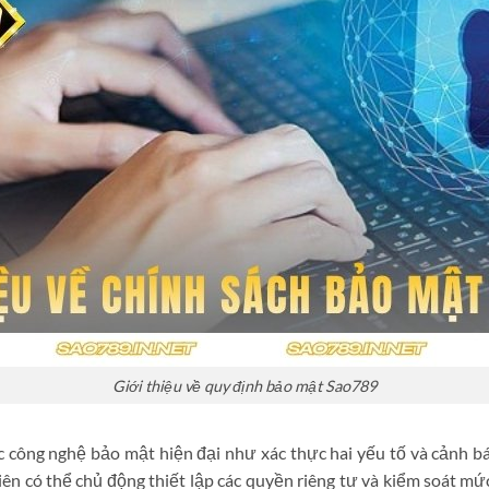
Giới thiệu về quy định bảo mật Sao789
c công nghệ bảo mật hiện đại như xác thực hai yếu tố và cảnh 
iên có thể chủ động thiết lập các quyền riêng tư và kiểm soát mứ