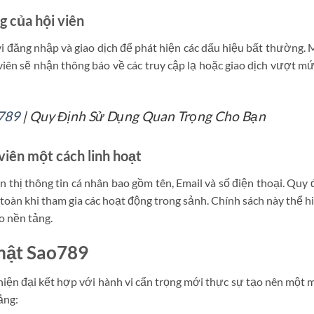
g của hội viên
 vi đăng nhập và giao dịch để phát hiện các dấu hiệu bất thường.
viên sẽ nhận thông báo về các truy cập lạ hoặc giao dịch vượt mứ
789
| Quy Định Sử Dụng Quan Trọng Cho Bạn
viên một cách linh hoạt
hị thông tin cá nhân bao gồm tên, Email và số điện thoại. Quy đị
 toàn khi tham gia các hoạt động trong sảnh. Chính sách này thể h
o nền tảng.
 mật Sao789
iện đại kết hợp với hành vi cẩn trọng mới thực sự tạo nên một 
ảng: